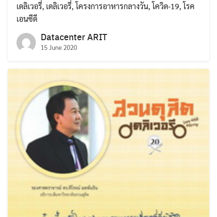
เดลิเวอรี่
,
เดลิเวอรี่
,
โครงการอาหารกลางวัน
,
โควิด-19
,
โรค
เอนซีดี
Datacenter ARIT
15 June 2020