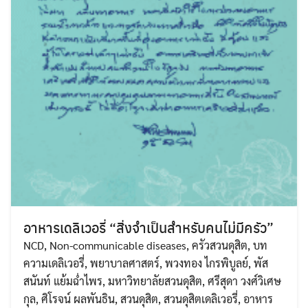
อาหารเดลิเวอรี่ “สิ่งจำเป็นสำหรับคนไม่มีครัว”
NCD
,
Non-communicable diseases
,
ครัวสวนดุสิต
,
บท
ความเดลิเวอรี่
,
พยาบาลศาสตร์
,
พวงทอง ไกรพิบูลย์
,
พัส
สนันท์ แย้มฉ่ำไพร
,
มหาวิทยาลัยสวนดุสิต
,
ศรีสุดา วงศ์วิเศษ
กุล
,
ศิโรจน์ ผลพันธิน
,
สวนดุสิต
,
สวนดุสิตเดลิเวอรี่
,
อาหาร