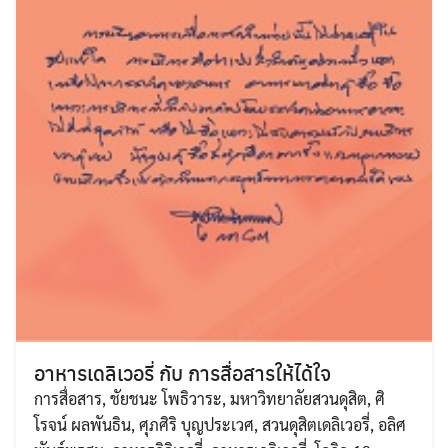
อาหารเดลิเวอรี่ กับ การสื่อสารให้ได้ใจ
การสื่อสาร
,
ชัยชนะ โพธิวาระ
,
มหาวิทยาลัยสวนดุสิต
,
ศิ
โรจน์ ผลพันธิน
,
ศุภศิริ บุญประเวศ
,
สวนดุสิตเดลิเวอรี่
,
อลิศ