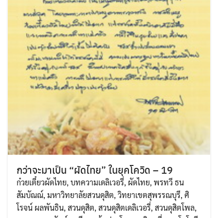
Search
Search
for:
กว่าจะมาเป็น “ผัดไทย” ในยุคโควิด – 19
ก๋วยเตี๋ยวผัดไทย
,
บทความเดลิเวอรี่
,
ผัดไทย
,
พรทวี ธน
สัมบัณณ์
,
มหาวิทยาลัยสวนดุสิต
,
วิทยาเขตสุพรรณบุรี
,
ศิ
โรจน์ ผลพันธิน
,
สวนดุสิต
,
สวนดุสิตเดลิเวอรี่
,
สวนดุสิตโพล
,