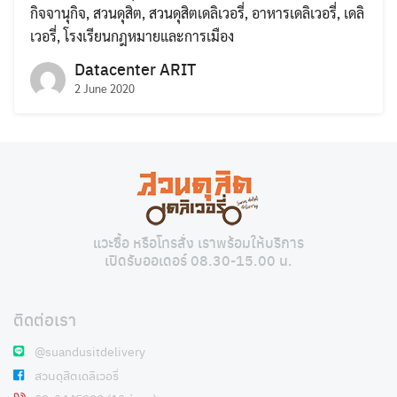
กิจจานุกิจ
,
สวนดุสิต
,
สวนดุสิตเดลิเวอรี่
,
อาหารเดลิเวอรี่
,
เดลิ
เวอรี่
,
โรงเรียนกฎหมายและการเมือง
Datacenter ARIT
2 June 2020
แวะซื้อ หรือโทรสั่ง เราพร้อมให้บริการ
เปิดรับออเดอร์ 08.30-15.00 น.
ติดต่อเรา
@suandusitdelivery
สวนดุสิตเดลิเวอรี่