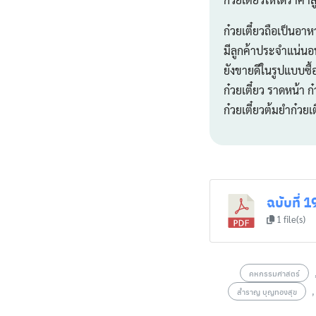
ก๋วยเตี๋ยวถือเป็นอา
มีลูกค้าประจำแน่นอนจ
ยังขายดีในรูปแบบซื้
ก๋วยเตี๋ยว ราดหน้า ก
ก๋วยเตี๋ยวต้มยำก๋วยเต
ฉบับที่ 1
1 file(s)
คหกรรมศาสตร์
สำราญ บุญทองสุข