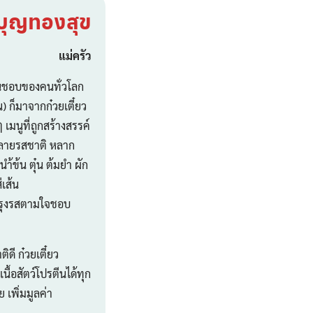
ุญทองสุข
แม่ครัว
ชื่นชอบของคนทั่วโลก
) ก็มาจากก๋วยเตี๋ยว
 เมนูที่ถูกสร้างสรรค์
หลายรสชาติ หลาก
นำ้ข้น ตุ๋น ต้มยำ ผัก
่เส้น
 ปรุงรสตามใจชอบ
ติดี ก๋วยเตี๋ยว
นื้อสัตว์โปรตีนได้ทุก
อย เพิ่มมูลค่า