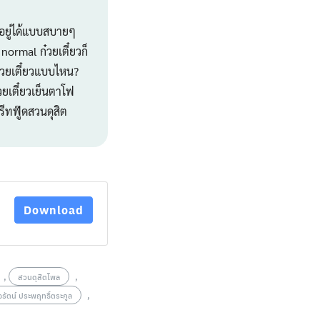
ีอยู่ได้แบบสบายๆ
 normal ก๋วยเตี๋ยวก็
๋วยเตี๋ยวแบบไหน?
๋วยเตี๋ยวเย็นตาโฟ
ตรีทฟู๊ดสวนดุสิต
Download
,
,
สวนดุสิตโพล
,
รัตน์ ประพฤทธิ์ตระกูล