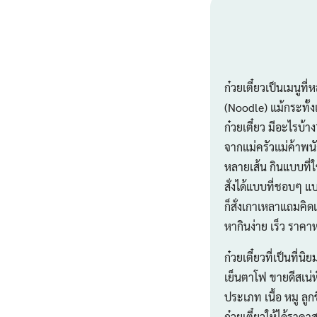
ก๋วยเตี๋ยวเป็นเมนูที
(Noodle) แม้กระทั้ง
ก๋วยเตี๋ยว มีอะไรบ้า
จากแม่ครัวแม่ค้าพ
หลายเส้น กินแบบที่ใช
สั่งได้แบบที่ชอบๆ แบ
ก็สั่งเกาเหลาแถมคิด
หากินง่าย เร็ว ราค
ก๋วยเตี๋ยวที่เป็นที่นิ
เย็นตาโฟ ขายดีสเน่ห์
ประเภท เนื้อ หมู ลูกชิ้
ก๋วยเตี๋ยวให้ได้ราคาสู