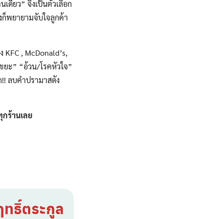
เดียว” จึงเป็นตัวเลือก
งก็พยายามจับใจลูกค้า
าง KFC , McDonald’s,
รขยะ” “อ้วน/โรคหัวใจ”
ลก!! ลบคำปรามาสดัง
ทุกร้านเลย
ทธิ์ตระกูล