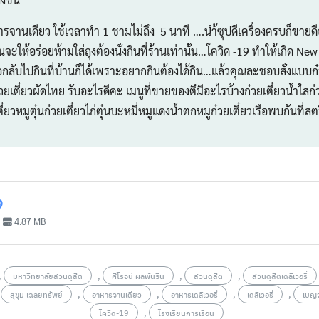
หารจานเดียว ใช้เวลาทำ 1 ชามไม่ถึง 5 นาที ….นำ้ซุปดีเครื่องครบก็ขายด
ะให้อร่อยห้ามใส่ถุงต้องนั่งกินที่ร้านเท่านั้น…โควิด -19 ทำให้เกิด New
อกลับไปกินที่บ้านก็ได้เพราะอยากกินต้องได้กิน…แล้วคุณละชอบสั่งแบบก
๋วยเตี๋ยวผัดไทย รับอะไรดีคะ เมนูที่ขายของตึมีอะไรบ้างก๋วยเตี๋ยวน้ำใสก
ี๋ยวหมูตุ๋นก๋วยเตี๋ยวไก่ตุ๋นบะหมี่หมูแดงน้ำตกหมูก๋วยเตี๋ยวเรือพบกันที่ส
9
4.87 MB
,
,
,
,
มหาวิทยาลัยสวนดุสิต
ศิโรจน์ ผลพันธิน
สวนดุสิต
สวนดุสิตเดลิเวอรี่
,
,
,
,
,
สุขุม เฉลยทรัพย์
อาหารจานเดียว
อาหารเดลิเวอรี่
เดลิเวอรี่
เบญจ
,
โควิด-19
โรงเรียนการเรือน