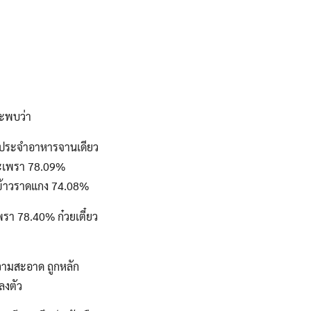
จะพบว่า
้าขาประจำอาหารจานเดียว
ดกะเพรา 78.09%
ะข้าวราดแกง 74.08%
พรา 78.40% ก๋วยเตี๋ยว
ความสะอาด ถูกหลัก
ลงตัว