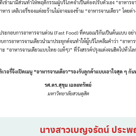
ี่เข้ามามีส่วนทำให้พฤติกรรมผู้บริโภคจำเป็นต้องปรับตัวเอง “อาหารจาน
าหาร เดลิเวอรี่ของแต่ละร้านไม่อาจมองข้าม “อาหารจานเดียว” โดยต่า
ผู้ประกอบการอาหารจานด่วน (Fast Food) ที่คนอเมริกันเป็นต้นแบบ อย่
ะกอบการอาหารจานเดียวนำมาประยุกต์จนทำให้ผู้บริโภคลืมคำว่า “อาหา
เพราะ “อาหารจานเดียวแบบไทย (แท้ๆ)” ที่รังสรรค์ปรุงแต่งจนฮิตไปทั่วโ
ดลิเวอรี่จึงเปิดเมนู “อาหารจานเดียว”รองรับลูกค้าแบบเอาใจสุด ๆ กัน
รศ.ดร.สุขุม เฉลยทรัพย์
มหาวิทยาลัยสวนดุสิต
Search
Search
for:
นางสาวเบญจรัตน์ ประพฤ