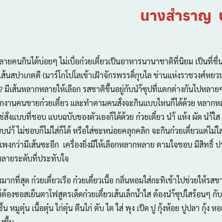
นางสำราญ บ
่หลายคนกินได้บ่อยๆ ไม่เบื่อก๋วยเตี๋ยวเป็นอาหารนานาชาติที่นิยม เป็นที่
เส้นสปาเกตตี (มาร์โกโปโลเข้าเฝ้าจักรพรรดิ์กุบไล ข่านแห่งราชวงศ์หยวน
ง? มีเส้นหลากหลายให้เลือก รสชาติขึ้นอยู่กับนำ้ซุปที่แตกต่างกันไปหลายๆ
นักงานคนขายก๋วยเตี๋ยว และทำตามคนสั่งจะกินแบบไหนก็ได้ด้วย หลาก
่สั่งแบบที่ชอบ แบบฉบับของตัวเองก็ได้ด้วย ก๋วยเตี๋ยว นำ้ แห้ง ผัด นำ้ใส 
บนำ้ ไม่ชอบก็ไม่ใส่ก็ได้ หรือใส่ซะหน่อยคลุกคลิก จะกินก๋วยเตี๋ยวแต่ไม่ใส
แพงกว่ามีเส้นซะอีก เครื่องยิ่งมีให้เลือกหลากหลาย ตามใจชอบ มีสิทธิ์
าหลายระดับที่ประทับใจ
ยมมากที่สุด ก๋วยเตี๋ยวเรือ ก๋วยเตี๋ยวเนื้อ กลิ่นหอมใส่กะทิเข้าไปช่วยให้รสชา
ต้องซอสเย็นตาโฟสูตรเด็ดก๋วยเตี๋ยวเส้นเล็กน้ำใส ต้องนำ้ซุปใสร้อนๆ กับเ
น หมูตุ๋น เนื้อตุ๋น ไก่ตุ๋น ตีนไก่ ตับ ไต ใส่ พุง เป็ด ปู กุ้งห้อย ปูปลา กุ้ง ห
งขึ้น