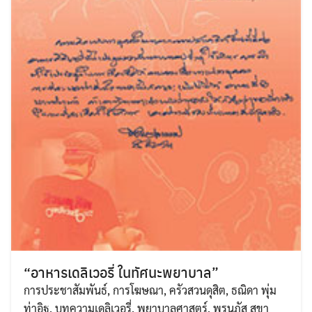
“อาหารเดลิเวอรี่ ในทัศนะพยาบาล”
การประชาสัมพันธ์
,
การโฆษณา
,
ครัวสวนดุสิต
,
ธณิดา พุ่ม
ท่าอิฐ
,
บทความเดลิเวอรี่
,
พยาบาลศาสตร์
,
พรนภัส สุขา