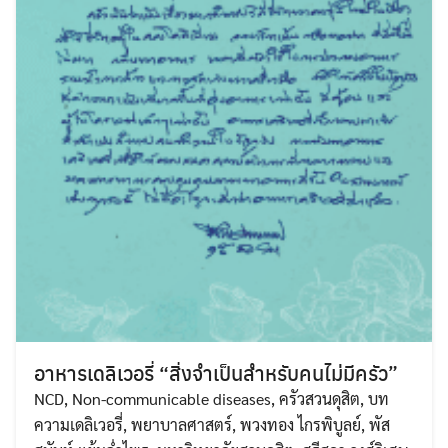
อาหารเดลิเวอรี่ “สิ่งจำเป็นสำหรับคนไม่มีครัว”
NCD
,
Non-communicable diseases
,
ครัวสวนดุสิต
,
บท
ความเดลิเวอรี่
,
พยาบาลศาสตร์
,
พวงทอง ไกรพิบูลย์
,
พัส