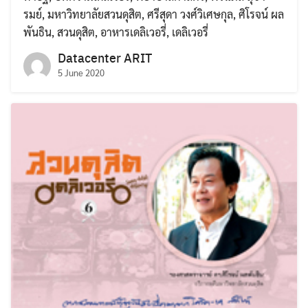
รมย์
,
มหาวิทยาลัยสวนดุสิต
,
ศรีสุดา วงศ์วิเศษกุล
,
ศิโรจน์ ผล
พันธิน
,
สวนดุสิต
,
อาหารเดลิเวอรี่
,
เดลิเวอรี่
Datacenter ARIT
5 June 2020
Search
Search
for: