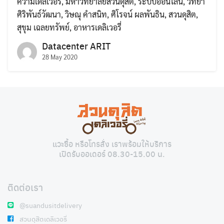
ความเดลิเวอรี่
,
มหาวิทยาลัยสวนดุสิต
,
ระบบออนไลน์
,
วิทยา
ศิริพันธ์วัฒนา
,
วิษณุ คำสนิท
,
ศิโรจน์ ผลพันธิน
,
สวนดุสิต
,
สุขุม เฉลยทรัพย์
,
อาหารเดลิเวอรี่
Datacenter ARIT
28 May 2020
Search
Search
for:
แวะซื้อ หรือโทรสั่ง เราพร้อมให้บริการ
เปิดรับออเดอร์ 08.30-15.00 น.
ติดต่อเรา
@suandusitdelivery
สวนดุสิตเดลิเวอรี่