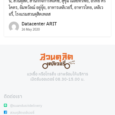
น
,
สวนดุสิต
,
สำนักกิจการพิเศษ
,
สุขุม เฉลยทรัพย์
,
อรทัย ศรี
โคตร
,
อัมพวัลณ์ อยู่จุ้ย
,
อาหารเดลิเวอรี่
,
อาหารไทย
,
เดลิเว
อรี่
,
โรงแรมสวนดุสิตเพลส
Datacenter ARIT
26 May 2020
Search
Search
for:
แวะซื้อ หรือโทรสั่ง เราพร้อมให้บริการ
เปิดรับออเดอร์ 08.30-15.00 น.
ติดต่อเรา
@suandusitdelivery
สวนดุสิตเดลิเวอรี่