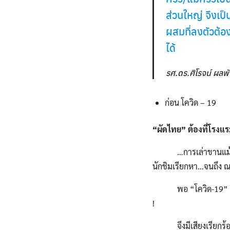
ส่วนใหญ่ จึงเป
ผสมที่ลงตัวต้อ
ได้
รศ.ดร.ศิโรจน์ ผลพ
ก่อน โควิด – 19
“ผัดไทย” ต้องที่โรง
…การเล่าขานแม้จะผ่าน
นักชิมเรียกหา…จนถึง ณ 
พอ “โควิด-19” ออกมาอ
!
จึงมีเสียงเรียกร้องต่อ