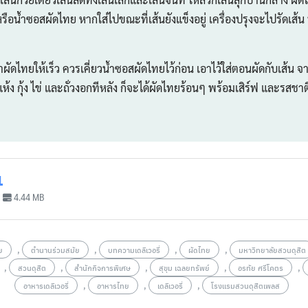
หรือน้ำซอสผัดไทย หากใส่ไปขณะที่เส้นยังแข็งอยู่ เครื่องปรุงจะไปรัดเส้น
ยให้เร็ว ควรเคี่ยวน้ำซอสผัดไทยไว้ก่อน เอาไว้ใส่ตอนผัดกับเส้น จา
ุ้งแห้ง กุ้ง ไข่ และถั่วงอกทีหลัง ก็จะได้ผัดไทยร้อนๆ พร้อมเสิร์ฟ และรสชาติ
1
4.44 MB
,
,
,
,
ย
ตำนานร่วมสมัย
บทความเดลิเวอรี่
ผัดไทย
มหาวิทยาลัยสวนดุสิต
,
,
,
,
,
สวนดุสิต
สำนักกิจการพิเศษ
สุขุม เฉลยทรัพย์
อรทัย ศรีโคตร
,
,
,
อาหารเดลิเวอรี่
อาหารไทย
เดลิเวอรี่
โรงแรมสวนดุสิตเพลส