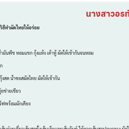
นางสาวอรทั
ิธีทำผัดไทยให้อร่อย
ันพืช หอมแขก กุ้งแห้ง เต้าหู้ ผัดให้เข้ากันจนหอม
ุก
้งสด น้ำซอสผัดไทย ผัดให้เข้ากัน
ยช่ายเขียว
ฟพร้อมผักเคียง
วยเตี๋ยวเส้นสดทั้งเส้นเล็กและเส้นจันท์ ให้ลวกเส้นสุกปานกลาง ผัดให้