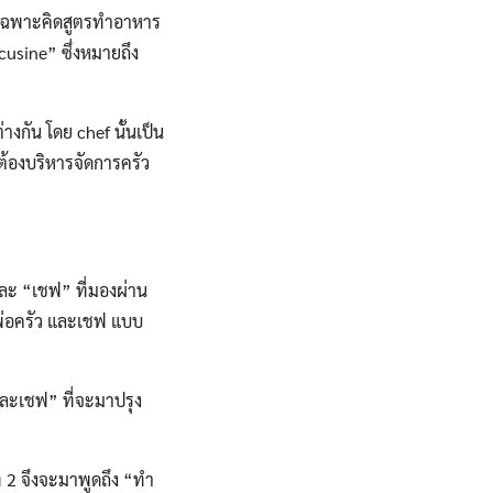
ยเฉพาะคิดสูตรทำอาหาร
usine” ซึ่งหมายถึง
กัน โดย chef นั้นเป็น
้องบริหารจัดการครัว
ละ “เชฟ” ที่มองผ่าน
/พ่อครัว และเชฟ แบบ
ะเชฟ” ที่จะมาปรุง
2 จึงจะมาพูดถึง “ทำ