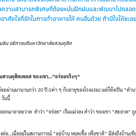
็นความสามารถพิเศษที่ต้องหมั่นฝึกฝนและพัฒนาไปตลอดเวล
งอาศัยใจที่รักในการทำอาหารให้ คนอื่นด้วย ถ้ามีใจให้ซะอ
ันธิน อธิการบดีมหาวิทยาลัยสวนดุสิต
แรมสวนดุสิตเพลส ของเขา…“อร่อยจริงๆ”
มานานกว่า 20 ปี (เท่า ๆ กับอายุของโรงแรม) แต่ก็ยังเป็น “ตำนา
วันนี้
าละวาด คำว่า “อร่อย” เริ่มแผ่วลง คำว่า ของเขา “สะอาด” ถูกหลั
…เมื่ออยู่ในสถานการณ์ “อยู่บ้าน หยุดเชื้อ เพื่อชาติ” มีส่งถึงบ้านเช