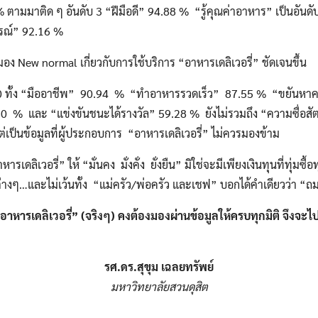
ามมาติด ๆ อันดับ 3 “ฝีมือดี” 94.88 % “รู้คุณค่าอาหาร” เป็นอันดั
ารณ์” 92.16 %
อง New normal เกี่ยวกับการใช้บริการ “อาหารเดลิเวอรี่” ชัดเจนขึ้น
 -10 ทั้ง “มืออาชีพ” 90.94 % “ทำอาหารรวดเร็ว” 87.55 % “ขยันหา
0 % และ “แข่งขันชนะได้รางวัล” 59.28 % ยังไม่รวมถึง “ความซื่อสั
แต่เป็นข้อมูลที่ผู้ประกอบการ “อาหารเดลิเวอรี่” ไม่ควรมองข้าม
ิเวอรี่” ให้ “มั่นคง มั่งคั่ง ยั่งยืน” มิใช่จะมีเพียงเงินทุนที่ทุ่มซื้อท
างๆ…และไม่เว้นทั้ง “แม่ครัว/พ่อครัว และเชฟ” บอกได้คำเดียวว่า “ถมเ
อาหารเดลิเวอรี่” (จริงๆ) คงต้องมองผ่านข้อมูลให้ครบทุกมิติ จึงจ
Search
Search
for:
รศ.ดร.สุขุม เฉลยทรัพย์
มหาวิทยาลัยสวนดุสิต