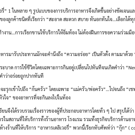
 1 ในหลาย ๆ รูปแบบของการบริการอาหารจึงเกิดขึ้นอย่างชัดเจนและ
ลูกค้าชนิดที่เรียกว่า “สะอาด สะดวก สบาย ทันอกทันใจ…เลือกได้ทุกอ
งาน…การเรียกขานใช้บริการให้อิ่มท้อง ไม่ต้องฝืนการขอความร่วมมื
มารับประทานมักจะคำนึงถึง “ความอร่อย” เป็นตัวตั้ง ตามมาด้วย 
าด การใช้ชีวิตโดยเฉพาะการกินอยู่เปลี่ยนไปทันทีจนเกิดคำว่า “New
ว่าอร่อยถูกปากทันที
ะรุกเข้าไปถึง “ก้นครัว” โดยเฉพาะ “แม่ครัว/พ่อครัว”…ไปจนถึง “เช
ัวใจ” ของอาหารที่จะกินลงไปในท้อง
ยนจึงได้รวบรวมเรื่องราวของผู้ที่ประกอบอาหารโดยทั่ว ๆ ไป สรุปได้ว่า “
ารในสถานที่ให้บริการทั้งร้านอาหาร โรงแรม รวมทั้งธุรกิจบริการด้านอ
้างร้านที่ให้บริการ “อาหารเดลิเวอรี่” พวกนี้เรียกทับศัพท์ว่า “กุ๊ก” ( 