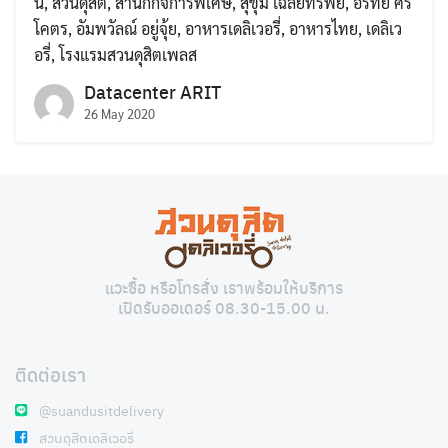
น
,
สวนดุสิต
,
สำนักกิจการพิเศษ
,
สุขุม เฉลยทรัพย์
,
อรทัย ศรี
โคตร
,
อัมพวัลณ์ อยู่จุ้ย
,
อาหารเดลิเวอรี่
,
อาหารไทย
,
เดลิเว
อรี่
,
โรงแรมสวนดุสิตเพลส
Datacenter ARIT
26 May 2020
Search
Search
for:
แวะซื้อ หรือโทรสั่ง เราพร้อมให้บริการ
เปิดรับออเดอร์ 08.30-15.00 น.
ติดต่อเรา
@suandusitdelivery
สวนดุสิตเดลิเวอรี่