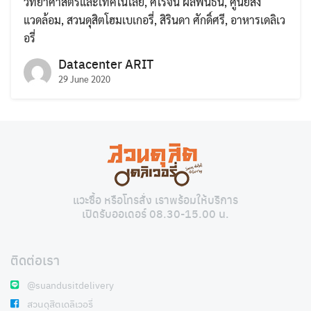
วิทยาศาสตร์และเทคโนโลยี
,
ศิโรจน์ ผลพันธิน
,
ศูนย์สิ่ง
แวดล้อม
,
สวนดุสิตโฮมเบเกอรี่
,
สิรินดา ศักดิ์ศรี
,
อาหารเดลิเว
อรี่
Datacenter ARIT
29 June 2020
Search
Search
for:
แวะซื้อ หรือโทรสั่ง เราพร้อมให้บริการ
เปิดรับออเดอร์ 08.30-15.00 น.
ติดต่อเรา
@suandusitdelivery
สวนดุสิตเดลิเวอรี่