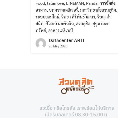
Food
,
lalamove
,
LINEMAN
,
Panda
,
การจัดส่ง
อาหาร
,
บทความเดลิเวอรี่
,
มหาวิทยาลัยสวนดุสิต
,
ระบบออนไลน์
,
วิทยา ศิริพันธ์วัฒนา
,
วิษณุ คำ
สนิท
,
ศิโรจน์ ผลพันธิน
,
สวนดุสิต
,
สุขุม เฉลย
ทรัพย์
,
อาหารเดลิเวอรี่
Datacenter ARIT
28 May 2020
แวะซื้อ หรือโทรสั่ง เราพร้อมให้บริการ
เปิดรับออเดอร์ 08.30-15.00 น.