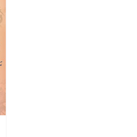
Search
Search
for: