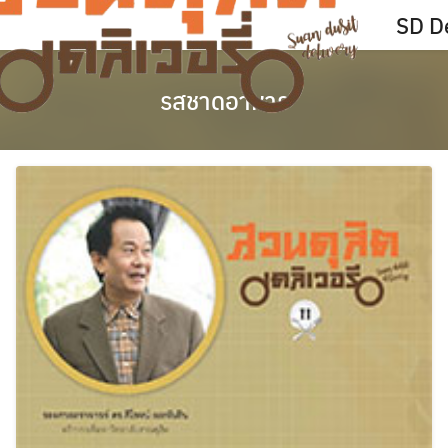
Skip
SD De
to
content
รสชาดอาหาร