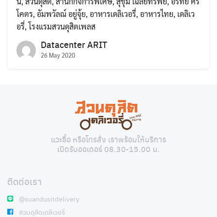
น
,
สวนดุสิต
,
สำนักกิจการพิเศษ
,
สุขุม เฉลยทรัพย์
,
อรทัย ศรี
โคตร
,
อัมพวัลณ์ อยู่จุ้ย
,
อาหารเดลิเวอรี่
,
อาหารไทย
,
เดลิเว
อรี่
,
โรงแรมสวนดุสิตเพลส
Datacenter ARIT
26 May 2020
Search
Search
for:
แวะซื้อ หรือโทรสั่ง เราพร้อมให้บริการ
เปิดรับออเดอร์ 08.30-15.00 น.
ติดต่อเรา
@suandusitdelivery
สวนดุสิตเดลิเวอรี่