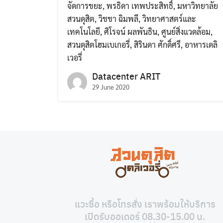
จัดการขยะ
,
พรธิดา เทพประสิทธิ์
,
มหาวิทยาลัย
สวนดุสิต
,
วิชชา ฉิมพลี
,
วิทยาศาสตร์และ
เทคโนโลยี
,
ศิโรจน์ ผลพันธิน
,
ศูนย์สิ่งแวดล้อม
,
สวนดุสิตโฮมเบเกอรี่
,
สิรินดา ศักดิ์ศรี
,
อาหารเดลิ
เวอรี่
Datacenter ARIT
29 June 2020
แวะซื้อ หรือโทรสั่ง เราพร้อมให้บริการ
เปิดรับออเดอร์ 08.30-15.00 น.