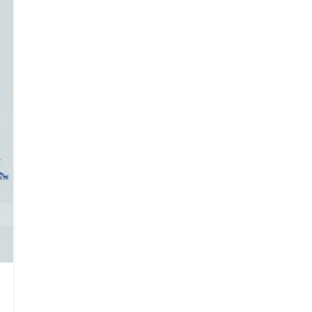
Search
Search
for: