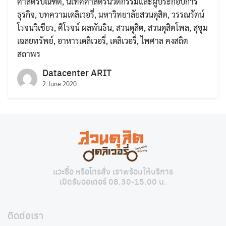
ศาสตรบัณฑิต
,
นิเทศศาสตร์นวัตกรรมและผู้ประกอบการ
ธุรกิจ
,
บทความเดลิเวอรี่
,
มหาวิทยาลัยสวนดุสิต
,
วรรณรัตน์
โรจนวิเชียร
,
ศิโรจน์ ผลพันธิน
,
สวนดุสิต
,
สวนดุสิตโพล
,
สุขุม
เฉลยทรัพย์
,
อาหารเดลิเวอรี่
,
เดลิเวอรี่
,
ไพศาล คงสถิต
สถาพร
Datacenter ARIT
2 June 2020
Search
Search
for:
แวะซื้อ หรือโทรสั่ง เราพร้อมให้บริการ
เปิดรับออเดอร์ 08.30-15.00 น.
ติดต่อเรา