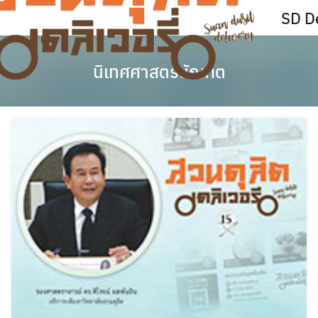
Skip
SD De
to
content
นิเทศศาสตรบัณฑิต