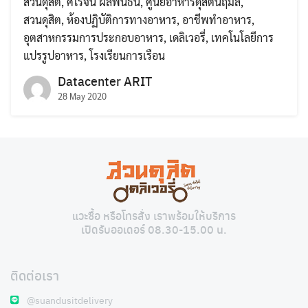
สวนดุสิต
,
ศิโรจน์ ผลพันธิน
,
ศูนย์อาหารดุสิตนฤมล
,
สวนดุสิต
,
ห้องปฏิบัติการทางอาหาร
,
อาชีพทำอาหาร
,
อุตสาหกรรมการประกอบอาหาร
,
เดลิเวอรี่
,
เทคโนโลยีการ
แปรรูปอาหาร
,
โรงเรียนการเรือน
Datacenter ARIT
28 May 2020
Search
Search
for:
แวะซื้อ หรือโทรสั่ง เราพร้อมให้บริการ
เปิดรับออเดอร์ 08.30-15.00 น.
ติดต่อเรา
@suandusitdelivery