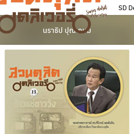
Skip
SD De
to
content
นราธิป ปุณเกษม