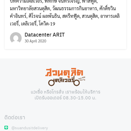
บทความเดลิเวอรี่
,
พิทักษ์ จันทร์เจริญ
,
ฟาสฟู๊ด
,
มหาวิทยาลัยสวนดุสิต
,
วัฒนธรรมการกินอาหาร
,
ศักดิ์ชวิน
คำอินทร์
,
ศิโรจน์ ผลพันธิน
,
สตรีทฟู๊ด
,
สวนดุสิต
,
อาหารเดลิ
เวอรี่
,
เดลิเวอรี่
,
โควิด-19
Datacenter ARIT
30 April 2020
Search
Search
for:
แวะซื้อ หรือโทรสั่ง เราพร้อมให้บริการ
เปิดรับออเดอร์ 08.30-15.00 น.
ติดต่อเรา
@suandusitdelivery