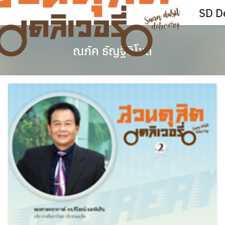
Skip
SD De
to
content
ณภัค ธัญฐิติโชติ