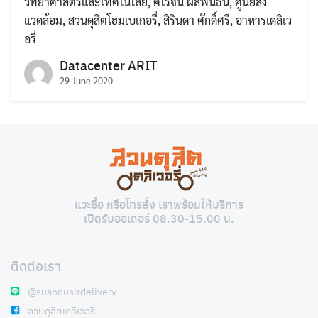
วิทยาศาสตร์และเทคโนโลยี
,
ศิโรจน์ ผลพันธิน
,
ศูนย์สิ่ง
แวดล้อม
,
สวนดุสิตโฮมเบเกอรี่
,
สิรินดา ศักดิ์ศรี
,
อาหารเดลิเว
อรี่
Datacenter ARIT
29 June 2020
Search
Search
for:
แวะซื้อ หรือโทรสั่ง เราพร้อมให้บริการ
เปิดรับออเดอร์ 08.30-15.00 น.
ติดต่อเรา
@suandusitdelivery
สวนดุสิตเดลิเวอรี่