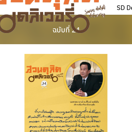
Skip
SD De
to
content
ฉบับที่ 24