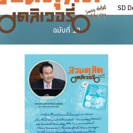
Skip
SD De
to
content
ฉบับที่ 12