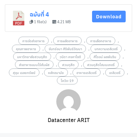
ฉบับที่ 4
Download
1 file(s)
4.21 MB
,
,
,
การจัดส่งอาหาร
การผลิตอาหาร
การเลือกอาหาร
,
,
,
คุณภาพอาหาร
จันทร์จนา ศิริพันธ์วัฒนา
บทความเดลิเวอรี่
,
,
,
มหาวิทยาลัยสวนดุสิต
วนิดา คงคาโชติ
ศิโรจน์ ผลพันธิน
,
,
,
ส่งอาหารแบบไร้สัมผัส
สวนดุสิต
สวนดุสิตโฮมเบเกอรี่
,
,
,
,
สุขุม เฉลยทรัพย์
หลักอนามัย
อาหารเดลิเวอรี่
เดลิเวอรี่
โควิด-19
Datacenter ARIT