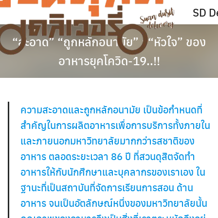
Skip
SD De
to
content
“สะอาด” “ถูกหลักอนามัย” : “หัวใจ” ของ
อาหารยุคโควิด-19..!!
ความสะอาดและถูกหลักอนามัย เป็นข้อกำหนดที่
สำคัญในการผลิตอาหารเพื่อการบริการทั้งภายใน
และภายนอกมหาวิทยาลัยมากกว่ารสชาติของ
อาหาร ตลอดระยะเวลา 86 ปี ที่สวนดุสิตจัดทำ
อาหารให้กับนักศึกษาและบุคลากรของเราเอง ใน
ฐานะที่เป็นสถาบันที่จัดการเรียนการสอน ด้าน
อาหาร จนเป็นอัตลักษณ์หนึ่งของมหาวิทยาลัยนั้น