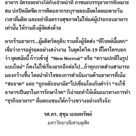
อาหาร จัดระยะห่างให้กับเจ้าหน้าที่ ภาชนะบรรจุอาหารที่เหมาะ
สม ปกปิดมิดชิด การติดฉลากระบุรายละเอียดโดยเฉพาะวัน
เวลาที่ผลิต และอย่าลืมตรวจสุขภาพไม่ใช่แค่ผู้ประกอบอาหาร
เท่านั้น ให้รวมถึงผู้จัดส่งด้วย
Search
Search
for:
หากร้านอาหาร…ผู้ผลิตวัตถุดิบ รวมทั้งผู้จัดส่ง “ตีโจทย์นี้แตก”
เชื่อว่าการอยู่รอดอย่างสง่างาม ในยุคโควิด
-19 ที่ใครใครบอก
ว่า
ยุคสมัยนี้ ก้าวเข้าสู่
“New Normal” หรือ “ความปกติในรูป
แบบใหม่” ก็คงไม่ใช่เรื่องยากอีกต่อไป…
ถ้าทุกภาคส่วนสามารถ
มองกว้างขึ้น โดยนำหัวใจของการดำเนินงานด้านอาหารที่เน้น
“สะอาด” และ “ถูกหลักอนามัย”ไปเชื่อมโยงกับคำว่า “จงใช้
อาหารเป็นยาในการรักษาโรค” ก็น่าจะทำให้เห็นแนวทางการทำ
“ธุรกิจอาหาร” ที่แตกแขนงได้กว้างขวางอย่างจริงจัง
!
รศ.ดร. สุขุม เฉลยทรัพย์
มหาวิทยาลัยสวนดุสิต