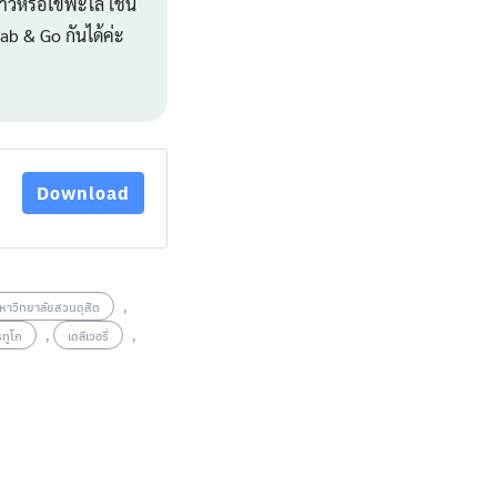
าวหรือไข่พะโล้ เช่น
ab & Go กันได้ค่ะ
Download
,
หาวิทยาลัยสวนดุสิต
,
,
ทูโก
เดลิเวอรี่