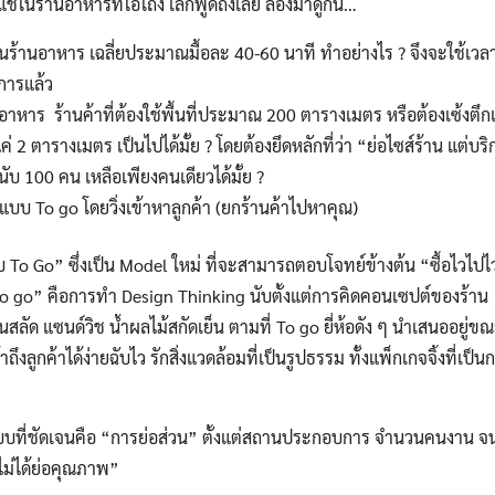
งแช่ในร้านอาหารที่โอ่โถง เลิกพูดถึงเลย ลองมาดูกัน…
ในร้านอาหาร เฉลี่ยประมาณมื้อละ 40-60 นาที ทำอย่างไร ? จึงจะใช้เวลาเ
การแล้ว
อาหาร ร้านค้าที่ต้องใช้พื้นที่ประมาณ 200 ตารางเมตร หรือต้องเซ้งตึกแ
ค่ 2 ตารางเมตร เป็นไปได้มั้ย ? โดยต้องยึดหลักที่ว่า “ย่อไซส์ร้าน แต่บริ
ับ 100 คน เหลือเพียงคนเดียวได้มั้ย ?
ๆ แบบ To go โดยวิ่งเข้าหาลูกค้า (ยกร้านค้าไปหาคุณ)
Go” ซึ่งเป็น Model ใหม่ ที่จะสามารถตอบโจทย์ข้างต้น “ซื้อไวไปไวในย
To go” คือการทำ Design Thinking นับตั้งแต่การคิดคอนเซปต์ของร้าน 
็นสลัด แซนด์วิช น้ำผลไม้สกัดเย็น ตามที่ To go ยี่ห้อดัง ๆ นำเสนออยู่ข
ึงลูกค้าได้ง่ายฉับไว รักสิ่งแวดล้อมที่เป็นรูปธรรม ทั้งแพ็กเกจจิ้งที่เป็
่ชัดเจนคือ “การย่อส่วน” ตั้งแต่สถานประกอบการ จำนวนคนงาน จนถ
ไม่ได้ย่อคุณภาพ”