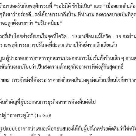
มาสอดรับกับพฤติกรรมที่ “รอไม่ได้ ช้าไม่เป็น” และ “เมื่ออยากกินต้อง
ี่เขาว่าอร่อยดี…รอให้อาหารมาถึงบ้าน ที่ทำงาน สะดวกสบายเป็นที่สุด เรี
กจะถูกตั้งฉายาว่า “บริโภคนิยม”
ี่เติบโตอย่างชัดเจนในยุคที่โควิด – 19 มาเยือน แม้โควิด – 19 จะผ่าน
เพราะพฤติกรรมการบริโภคที่สะดวกสบายได้หยั่งรากลึกเสียแล้ว
บูม ผู้ประกอบการอาหารทุกสถานประกอบการไม่เว้นทั้งร้านเล็ก ๆ ตา
ขันกันจนเปรียบว่าเป็นสงครามด้านธุรกิจอาหารที่ต่อสู้กันสุดฤทธิ์
 การจัดส่งที่ต้องรอ ราคาส่งก็แพงเกินเหตุ ส่งแล้วเปลี่ยนใจก็ยาก 
สำคัญที่ผู้ประกอบการธุรกิจอาหารต้องดิ้นต่อไป
ปสู่ “อาหารทูโก” (To Go)!
บบของการนำเสนอเพื่อตอบสนองให้กับผู้บริโภคช่วยตัดสินว่าใช่หรื