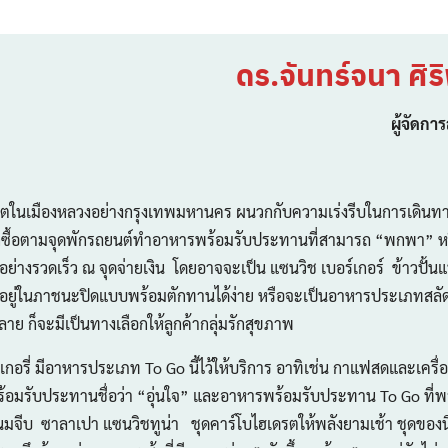
ดร.จันทร์จนา ศิร
ผู้จัดกา
นเมืองหลวงอย่างกรุงเทพมหานคร ผนวกกับความเร่งรีบในการเดินทางเพื่
ซื้อตามจุดพักรถยนต์ทำอาหารพร้อมรับประทานที่สามารถ “พกพา” ห
ย่างรวดเร็ว ณ จุดจ่ายเงิน โดยอาจจะเป็น แซนวิช เบอร์เกอร์ ข้าวปั้นแบ
ที่อยู่ในภาชนะปิดแบบพร้อมตักทานได้ง่าย หรือจะเป็นอาหารประเภทสลัดผัก 
หลาย ก็จะมีเป็นทางเลือกให้ลูกค้ากลุ่มรักสุขภาพ
่ มีอาหารประเภท To Go นี้ไว้ให้บริการ อาทิเช่น กาแฟสดและเครื่อ
อมรับประทานชื่อว่า “อุ่นใจ” และอาหารพร้อมรับประทาน To Go ที่พร
ขนมจีบ ซาลาเปา แซนวิชทูน่า ชุดคาร์โบไฮเดรตให้พลังยามเช้า ชุดของนึ