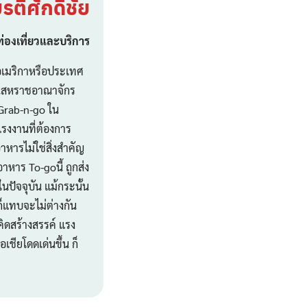
ติศักดิ์ชัย
่องเที่ยวและบริการ
อเมริกาหรือประเทศ
ในสหราชอาณาจักร
 Grab-n-go ใน
แรงงานที่ต้องการ
ารไม่ใช่สิ่งสำคัญ
หาร To-goนี้ ถูกส่ง
ปัจจุบัน แม้กระนั้น
็แทบจะไม่ต่างกัน
ิดสร้างสรรค์ แรง
ียโดดเด่นขึ้น ก็