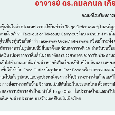
อาจารย์ ดร.กมลกนก เกียร
คณบดีโรงเรียนการท
นชินในต่างประเทศ เราจะได้ยินคำว่า To-go Order เสมอๆ ในสหรัฐ
ะผสมด้วยคำว่า Take-out or Takeout/ Carry-out ในบางประเทศ ส่วน
รปก็จะคุ้นชินกับคำว่า Take-away Order/Takeaways หรือแม้กระทั่ง
ริการอาหารในรูปแบบนี้มีขึ้นมาตั้งแต่ก่อนศตวรรษที่ 19 สำหรับชนชั้น
ดเงิน เนื่องจากการดื่มด่ำในรสชาติและบรรยากาศของการรับประทานอาห
ับไปทำงานแบบอิ่มท้องต่างหากที่เป็นเรื่องหลักในชีวิต วัฒนธรรมของอา
พื่อให้เข้ากับ Food Outlet ในรูปแบบ Fast Food หรืออาหารจานด่วนใน
ึกลงไปแล้ว รูปแบบและจุดประสงค์ของการให้บริการอาหารในลักษณะนี้ก
D การสั่งอาหารกลับบ้าน จึงกลายเป็นสีสันใหม่ในประเทศไทย ด้วยความค
 และการบริการอย่างไทย ทำให้ To-go Order ในประเทศไทยและทวีปเอเช
นเดิมของต่างประเทศ มาสร้างเฉดสีใหม่ในเมืองไทย