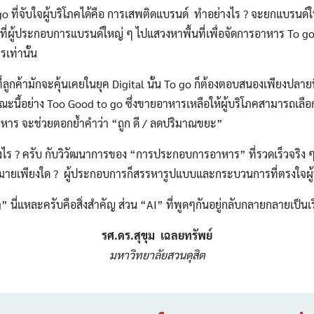
่จับใจผู้บริโภคได้คือ การเสพติดแบรนด์ ทำอย่างไร ? จะยกแบรนด์
ัญที่ผู้ประกอบการแบรนด์ใหญ่ ๆ ไปแสวงหาพื้นที่เพื่อจัดการอาหาร To go 
รเท่านั้น
กค้ามักจะคุ้นเคยในยุค Digital นั้น To go ก็ต้องตอบสนองเพียงปลายนิ
ะนี้อย่าง Too Good to go ซึ่งขายอาหารเหลือให้ผู้บริโภคสามารถเลือ
าหาร จะช่วยตอกย้ำคำว่า “ถูก ดี / ลดปริมาณขยะ”
 ? ครับ กับวิวัฒนาการของ “การประกอบการอาหาร” ที่รวดเร็วจริง ๆ 
มายเพียงใด ? ผู้ประกอบการก็สรรหารูปแบบและกระบวนการที่ตรงใจผู้บร
Search
แหละครับคือสิ่งสำคัญ ส่วน “AI” ที่พูดๆกันอยู่กลับกลายกลายเป็นเรื่
Search
for:
รศ.ดร.สุขุม เฉลยทรัพย์
มหาวิทยาลัยสวนดุสิต