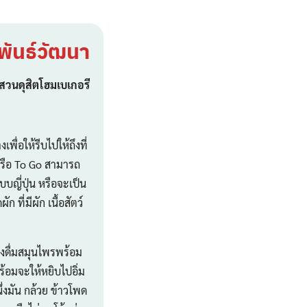
ิพันธ์วัฒนา
รสวนดุสิตโฮมเบเกอรี
อให้รีบไปให้ถึงที่
รือ To Go สามารถ
บญี่ปุ่น หรือจะเป็น
ที่มีผัก เนื้อสัตว์
งดื่มสมุนไพรพร้อม
้อมจะให้หยิบไปอิ่ม
่งมัน กล้วย ข้าวโพด