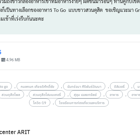
 รวมถึงข้าวกล่องอาหารเช้าที่มีอาหารง่ายๆ ผัดขึ้นมาร้อนๆ ทานคู่กับไข่ด
ด ซึ่งก็เป็นทางเลือกของอาหาร To Go แบบชาวสวนดุสิต ขอเชิญแวะมา Gr
มเช้าที่เร่งรีบกันนะคะ
5
4.96 MB
,
,
,
,
to go
กมลกนก เกียรติศักดิ์ชัย
จันทร์จนา ศิริพันธ์วัฒนา
ดิลิเวอรี่
ม
,
,
,
,
สวนดุสิตโพล
สวนดุสิตโฮมเบเกอรี่
สุขุม เฉลยทรัพย์
อาหาร
อาหาร
,
โควิด-19
โรงเรียนการท่องเที่ยวและบริการ
center ARIT