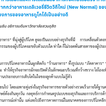
ากกว่าอาหารเดลิเวอรี่ชีวิตวิถีใหม่ (New Normal) ขอ
งการของอาหารทูโกได้เป็นอย่างดี
ันธิน อธิการบดีมหาวิทยาลัยสวนดุสิต
ร” ที่มุ่งสู่ผู้บริโภค ดูจะเป็นแบบอย่างธุรกิจที่มี การเคลื่อนตัวตอบ
ิกรรมของผู้บริโภคจะขยับตัวแบบใด ท่าใด ก็ไม่รอดพ้นสายตาของผู้ปร
บริโภคอาหารนั้นผูกติดกับ “ร้านอาหาร” ทั้งรูปแบบ “ภัตตาคาร” “ส
าม ทำให้ธุรกิจอาหารมักจะเปิดตัวในลักษณะบริเวณที่กว้างขวาง โอ่โถงเพ
นประกอบการเติบโตในใจของลูกค้าแบบไม่รู้ตัว
นไป โดยเฉพาะคู่แข่งในธุรกิจอาหารขยายตัวอย่างรวดเร็วภายใต้ฐานค
่มนุษย์ต้องกินทุกวัน กลยุทธ์การกำหนดรูปแบบของธุรกิจและการบริการด
สถานการณ์เท่านั้น แต่เลยไปถึงการคาดการณ์ในอนาคตของการบริโภคอีก