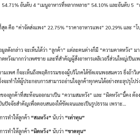
ง” 54.71% อันดับ 4 “เมนูอาหารที่หลากหลาย” 54.10% และอันดับ 5 “
สุด คือ “ค่าจัดส่งแพง” 22.75% “ราคาอาหารแพง” 20.29% และ “โปร
ดังกล่าว จะเห็นได้ว่า “ลูกค้า” แต่ละคนต่างก็มี “ความคาดหวัง” ม
ดหวังมากกว่าเพศชาย และที่สำคัญผู้สั่งอาหารเดลิเวอรี่ส่วนใหญ่เป็
 ก็จะเห็นถึงพฤติกรรมของผู้บริโภคได้ชัดเจนพอสมควร ยิ่งถ้าวิเคร
ิ่งจะทำให้ผู้ประกอบการสามารถอ่านใจลูกค้าทุกคนได้อย่างทะลุปรุโปร่
ูกค้าที่สะท้อนออกมาเป็น “ความสมหวัง” และ “ผิดหวัง”นี้คง ต้องย้
เป็นปัจจัยสำคัญเพื่อตอบสนองให้ชัดเจนและเป็นรูปธรรม เพราะ…
ารทำให้ลูกค้า
“สมหวัง”
นับว่า
“เท่าทุน”
ารทำให้ลูกค้า
“ผิดหวัง”
นับว่า
“ขาดทุน”