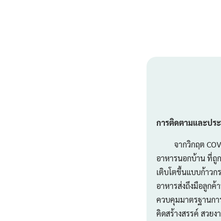
การติดตามและประเม
จากวิกฤต COVID-19
อาหารนอกบ้าน ที่ถู
เติบโตขึ้นแบบก้าวกร
อาหารส่งถึงมือลูกค
ควบคุมมาตรฐานการบร
คิดสร้างสรรค์ สวยง