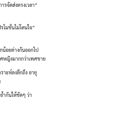
การจัดส่งตรงเวลา”
โมชั่นไม่โดนใจ”
ากน้อยต่างกันออกไป
นเพศหญิงมากกว่าเพศชาย
าะห์ลงลึกถึง อายุ
ง
ำกันให้ชัดๆ ว่า