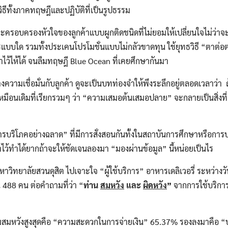
ธีทั้งภาคทฤษฎีและปฏิบัติที่เป็นรูปธรรม
ครอบครองหัวใจของลูกค้าแบบผูกติดชนิดที่ไม่ยอมให้เปลี่ยนใจไม่ว่า
รแบบใด รวมทั้งประเคนโปรโมชั่นแบบไม่กลัวขาดทุน ใช้ยุทธวิธี “ตาต่อต
าไว้ไห้ได้ จนลืมทฤษฎี Blue Ocean ที่เคยศึกษากันมา
เชื่อมั่นกับลูกค้า ดูจะเป็นบทท่องจำให้พึงระลึกอยู่ตลอดเวลาว่า ถ
ือนเดิมที่เรียกรวมๆ ว่า “ความเสมอต้นเสมอปลาย” จะกลายเป็นสิ่งที่ผู
ิโภคอย่างฉลาด” ที่มีการสั่งสอนกันทั้งในสถาบันการศึกษาหรือการบอกเล
าไว้ทำได้ยากถ้าจะให้ชัดเจนลองมา “มองผ่านข้อมูล” นี้หน่อยเป็นไร
าลัยสวนดุสิต ไปเจาะใจ “ผู้ใช้บริการ” อาหารเดลิเวอรี่ ระหว่างวัน
488 คน ต่อคำถามที่ว่า “
ท่าน
สมหวัง
และ
ผิดหวัง
”
จากการใช้บริการ
งสูงสุดคือ “ความสะดวกในการจ่ายเงิน” 65.37% รองลงมาคือ “บ