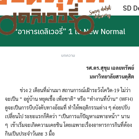
Skip
SD De
to
content
“อาหารเดลิเวอรี่” 1 ใน New Normal
บทความ
รศ.ดร.สุขุม เฉลยทรัพย์
มหาวิทยาลัยสวนดุสิต
ช่วง 2 เดือนที่ผ่านมา สถานการณ์เฝ้าระวังโควิด-19 ไม่ว่า
จะเป็น “ อยู่บ้าน หยุดเชื้อ เพื่อชาติ” หรือ “ทำงานที่บ้าน” (WFH)
ดูจะเป็นการบีบบังคับทางอ้อมที่ ทำให้พฤติกรรมต่าง ๆ ค่อยปรับ
เปลี่ยนไป ระยะแรกก็คิดว่า “เป็นการแก้ปัญหาเฉพาะหน้า” นาน
ๆ เข้าเริ่มจะเกิดความเคยชิน โดยเฉพาะเรื่องอาหารการกินที่ต้อง
กินเป็นประจำวันละ 3 มื้อ