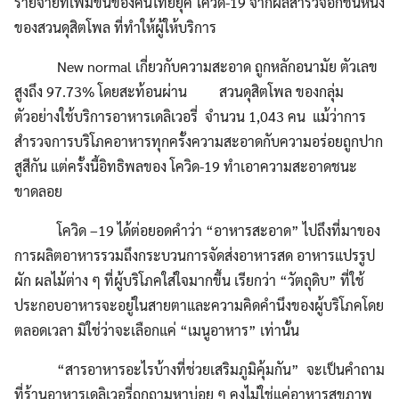
รายจ่ายที่เพิ่มขึ้นของคนไทยยุค โควิด-19 จากผลสำรวจอีกชิ้นหนึ่ง
ของสวนดุสิตโพล ที่ทำให้ผู้ให้บริการ
Search
Search
for:
New normal เกี่ยวกับความสะอาด ถูกหลักอนามัย ตัวเลข
สูงถึง 97.73% โดยสะท้อนผ่าน สวนดุสิตโพล ของกลุ่ม
ตัวอย่างใช้บริการอาหารเดลิเวอรี่ จำนวน 1,043 คน แม้ว่าการ
สำรวจการบริโภคอาหารทุกครั้งความสะอาดกับความอร่อยถูกปาก
สูสีกัน แต่ครั้งนี้อิทธิพลของ โควิด-19 ทำเอาความสะอาดชนะ
ขาดลอย
โควิด –19 ได้ต่อยอดคำว่า “อาหารสะอาด” ไปถึงที่มาของ
การผลิตอาหารรวมถึงกระบวนการจัดส่งอาหารสด อาหารแปรรูป
ผัก ผลไม้ต่าง ๆ ที่ผู้บริโภคใส่ใจมากขึ้น เรียกว่า “วัตถุดิบ” ที่ใช้
ประกอบอาหารจะอยู่ในสายตาและความคิดคำนึงของผู้บริโภคโดย
ตลอดเวลา มิใช่ว่าจะเลือกแค่ “เมนูอาหาร” เท่านั้น
“สารอาหารอะไรบ้างที่ช่วยเสริมภูมิคุ้มกัน” จะเป็นคำถาม
ที่ร้านอาหารเดลิเวอรี่ถูกถามหาบ่อย ๆ คงไม่ใช่แค่อาหารสุขภาพ