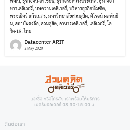
พัฒน์
,
ธุรกิจจีน-อาเซียน
,
ธุรกิจระหว่างประเทศ
,
ธุรกิจอา
หารเดลิเวอรี่
,
บทความเดลิเวอรี่
,
บริหารธุรกิจบัณฑิต
,
พรชณิตว์ แก้วเนตร
,
มหาวิทยาลัยสวนดุสิต
,
ศิโรจน์ ผลพันธิ
น
,
สถาบันขงจื่อ
,
สวนดุสิต
,
อาหารเดลิเวอรี่
,
เดลิเวอรี่
,
โค
วิด-19
,
ไทย
Datacenter ARIT
2 May 2020
Search
Search
for:
แวะซื้อ หรือโทรสั่ง เราพร้อมให้บริการ
เปิดรับออเดอร์ 08.30-15.00 น.
ติดต่อเรา