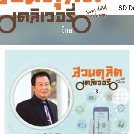
Skip
SD De
to
content
ไทย