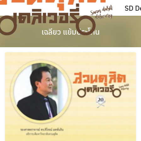
Skip
SD De
to
content
เฉลียว แย้มประโคน