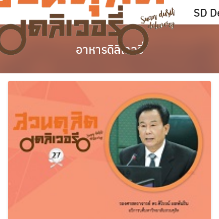
Skip
SD De
to
content
อาหารดิลิเวอรี่