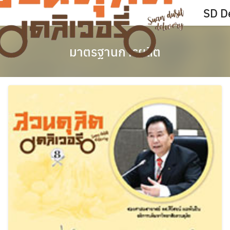
Skip
SD De
to
content
มาตรฐานการผลิต