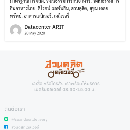
มาตรฐานการผลิต
,
วัฒนธรรมการกินอาหาร
,
วัฒนธรรมการ
กินอาหารไทย
,
ศิโรจน์ ผลพันธิน
,
สวนดุสิต
,
สุขุม เฉลย
ทรัพย์
,
อาหารเดลิเวอรี่
,
เดลิเวอรี่
Datacenter ARIT
20 May 2020
Search
Search
for:
แวะซื้อ หรือโทรสั่ง เราพร้อมให้บริการ
เปิดรับออเดอร์ 08.30-15.00 น.
ติดต่อเรา
@suandusitdelivery
สวนดุสิตเดลิเวอรี่