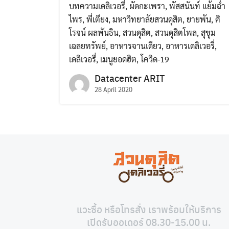
บทความเดลิเวอรี่
,
ผัดกะเพรา
,
พัสสนันท์ แย้มฉ่ำ
ไพร
,
พี่เตียง
,
มหาวิทยาลัยสวนดุสิต
,
ยายพัน
,
ศิ
โรจน์ ผลพันธิน
,
สวนดุสิต
,
สวนดุสิตโพล
,
สุขุม
เฉลยทรัพย์
,
อาหารจานเดียว
,
อาหารเดลิเวอรี่
,
เดลิเวอรี่
,
เมนูยอดฮิต
,
โควิด-19
Datacenter ARIT
28 April 2020
แวะซื้อ หรือโทรสั่ง เราพร้อมให้บริการ
เปิดรับออเดอร์ 08.30-15.00 น.