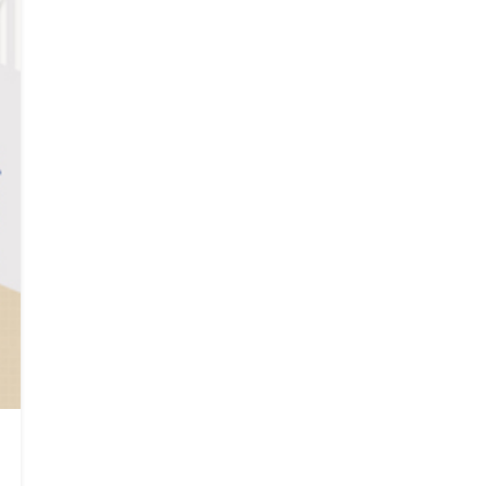
Search
Search
for: