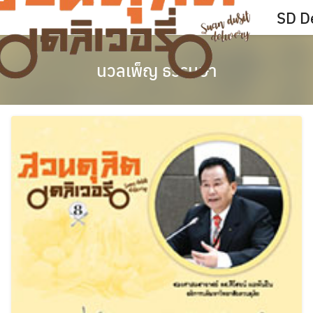
Skip
SD De
to
content
นวลเพ็ญ ธรรมษา