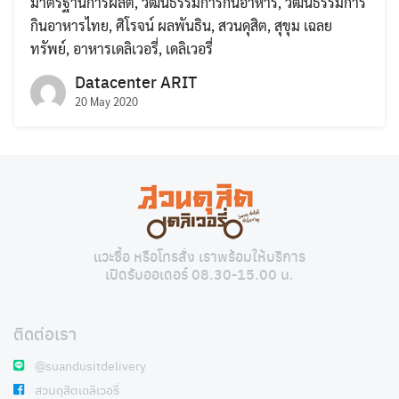
มาตรฐานการผลิต
,
วัฒนธรรมการกินอาหาร
,
วัฒนธรรมการ
กินอาหารไทย
,
ศิโรจน์ ผลพันธิน
,
สวนดุสิต
,
สุขุม เฉลย
ทรัพย์
,
อาหารเดลิเวอรี่
,
เดลิเวอรี่
Datacenter ARIT
20 May 2020
Search
Search
for:
แวะซื้อ หรือโทรสั่ง เราพร้อมให้บริการ
เปิดรับออเดอร์ 08.30-15.00 น.
ติดต่อเรา
@suandusitdelivery
สวนดุสิตเดลิเวอรี่