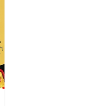
Search
Search
for: