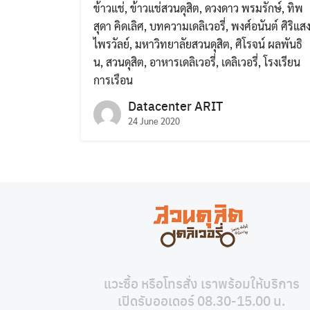
ข้าวแช่
,
ข้าวแช่สวนดุสิต
,
ดวงดาว พรมรักษ์
,
ทิพ
สุดา คิดเลิศ
,
บทความเดลิเวอรี่
,
พงศ์อนันต์ ศิริแส
ไพรวัลย์
,
มหาวิทยาลัยสวนดุสิต
,
ศิโรจน์ ผลพันธิ
น
,
สวนดุสิต
,
อาหารเดลิเวอรี่
,
เดลิเวอรี่
,
โรงเรียน
การเรือน
Datacenter ARIT
24 June 2020
แวะซื้อ หรือโทรสั่ง เราพร้อมให้บริการ
เปิดรับออเดอร์ 08.30-15.00 น.