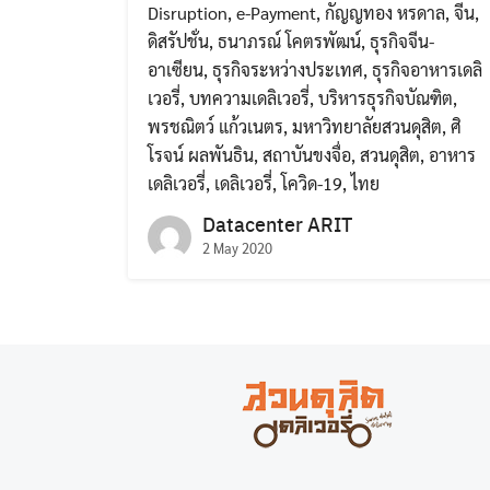
Disruption
,
e-Payment
,
กัญญทอง หรดาล
,
จีน
,
ดิสรัปชั่น
,
ธนาภรณ์ โคตรพัฒน์
,
ธุรกิจจีน-
อาเซียน
,
ธุรกิจระหว่างประเทศ
,
ธุรกิจอาหารเดลิ
เวอรี่
,
บทความเดลิเวอรี่
,
บริหารธุรกิจบัณฑิต
,
พรชณิตว์ แก้วเนตร
,
มหาวิทยาลัยสวนดุสิต
,
ศิ
โรจน์ ผลพันธิน
,
สถาบันขงจื่อ
,
สวนดุสิต
,
อาหาร
เดลิเวอรี่
,
เดลิเวอรี่
,
โควิด-19
,
ไทย
Datacenter ARIT
2 May 2020