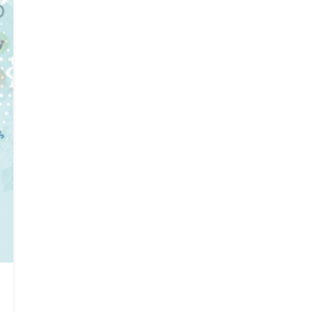
Search
Search
for: