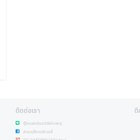
ติดต่อเรา
ต
@suandusitdelivery
สวนดุสิตเดลิเวอรี่
02-2445900 (10คู่สาย)