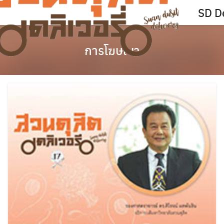
Skip
SD De
to
content
การโฆษณา