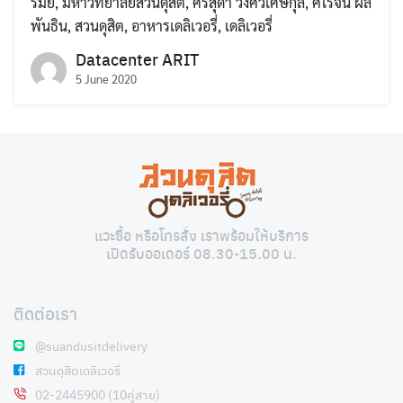
รมย์
,
มหาวิทยาลัยสวนดุสิต
,
ศรีสุดา วงศ์วิเศษกุล
,
ศิโรจน์ ผล
พันธิน
,
สวนดุสิต
,
อาหารเดลิเวอรี่
,
เดลิเวอรี่
Datacenter ARIT
5 June 2020
Search
Search
for:
แวะซื้อ หรือโทรสั่ง เราพร้อมให้บริการ
เปิดรับออเดอร์ 08.30-15.00 น.
ติดต่อเรา
@suandusitdelivery
สวนดุสิตเดลิเวอรี่
02-2445900 (10คู่สาย)