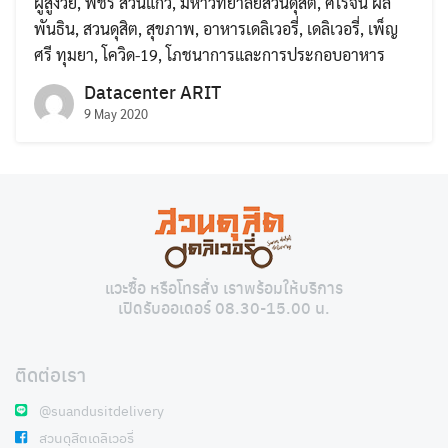
ผู้สูงวัย
,
พัชรี สวนแก้ว
,
มหาวิทยาลัยสวนดุสิต
,
ศิโรจน์ ผล
พันธิน
,
สวนดุสิต
,
สุขภาพ
,
อาหารเดลิเวอรี่
,
เดลิเวอรี่
,
เพ็ญ
ศรี ทุมยา
,
โควิด-19
,
โภชนาการและการประกอบอาหาร
Datacenter ARIT
9 May 2020
Search
Search
for:
แวะซื้อ หรือโทรสั่ง เราพร้อมให้บริการ
เปิดรับออเดอร์ 08.30-15.00 น.
ติดต่อเรา
@suandusitdelivery
สวนดุสิตเดลิเวอรี่