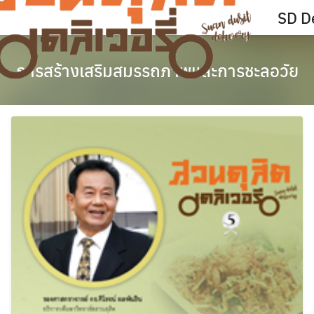
Skip
SD De
to
content
การสร้างเสริมสมรรถภาพและการชะลอวัย